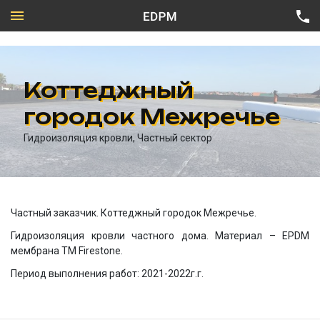
Коттеджный
городок Межречье
Частный сектор
Гидроизоляция кровли, Частный сектор
Промышленное строительство
Все направления
Гражданское строительство
Техническая карта Firestone
Подземные объекты
Частный заказчик. Коттеджный городок Межречье.
Гидроизоляция кровли частного дома. Материал – EPDM
мембрана ТМ Firestone.
Период выполнения работ: 2021-2022г.г.