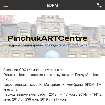
PinchukARTCentre
Частный сектор
Гидроизоляция кровли, Гражданское строительство
Промышленное строительство
Все направления
Гражданское строительство
Техническая карта Firestone
Подземные объекты
Заказчик: ООО «Компания «Меценат».
Объект: Центр современного искусства – ПинчукАртЦентр
г.Киев
Гидроизоляция кровли. Материал – мембрана EPDM ТМ
Firestone.
Период выполнения работ: 2013г. – 47 м.кв.; 2014г. – 341,2
м.кв.; 2017г. – 230 м.кв.; 2019г. – 217 м.кв.