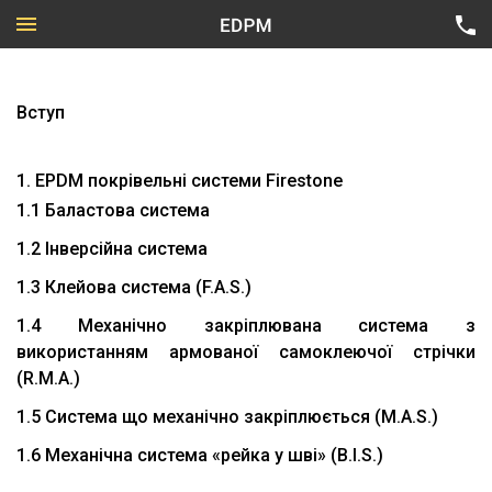
Вступ
1. EPDM покрівельні системи Firestone
Приватний сектор
1.1 Баластова система
Цивільне будівництво
Всі напрямки
1.2 Інверсійна система
Промислове будівництво
Технічна карта Firestone
1.3 Клейова система (F.A.S.)
Підземні об’єкти
1.4 Механічно закріплювана система з
використанням армованої самоклеючої стрічки
(R.M.A.)
1.5 Система що механічно закріплюється (M.A.S.)
1.6 Механічна система «рейка у шві» (B.I.S.)