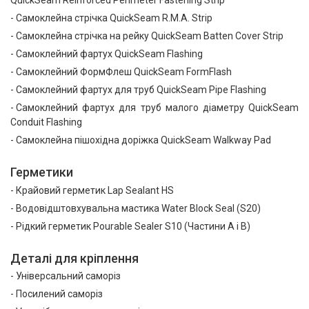
QuickSeam Reinforced Perimeter Fastening Strip
Самоклейна стрічка QuickSeam R.M.A. Strip
Самоклейна стрічка на рейку QuickSeam Batten Cover Strip
Самоклейний фартух QuickSeam Flashing
Самоклейний ФормФлеш QuickSeam FormFlash
Самоклейний фартух для труб QuickSeam Pipe Flashing
Самоклейний фартух для труб малого діаметру QuickSeam
Conduit Flashing
Самоклейна пішохідна доріжка QuickSeam Walkway Pad
Герметики
Крайовий герметик Lap Sealant HS
Водовідштовхувальна мастика Water Block Seal (S20)
Рідкий герметик Pourable Sealer S10 (Частини А і В)
Деталі для кріплення
Універсальний саморіз
Посилений саморіз