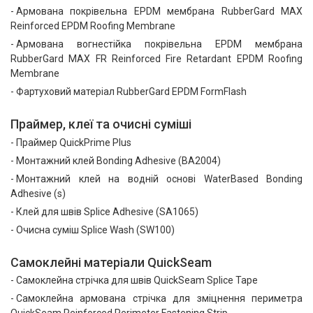
Армована покрівельна EPDM мембрана RubberGard MAX
Reinforced EPDM Roofing Membrane
Армована вогнестійка покрівельна EPDM мембрана
RubberGard MAX FR Reinforced Fire Retardant EPDM Roofing
Membrane
Фартуховий матеріал RubberGard EPDM FormFlash
Праймер, клеї та очисні суміші
Праймер QuickPrime Plus
Монтажний клей Bonding Adhesive (BA2004)
Монтажний клей на водній основі WaterBased Bonding
Adhesive (s)
Клей для швів Splice Adhesive (SA1065)
Очисна суміш Splice Wash (SW100)
Самоклейні матеріали QuickSeam
Самоклейна стрічка для швів QuickSeam Splice Tape
Самоклейна армована стрічка для зміцнення периметра