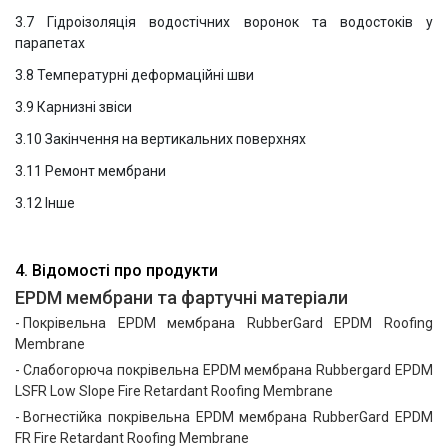
3.7 Гідроізоляція водостічних воронок та водостоків у
парапетах
3.8 Температурні деформаційні шви
3.9 Карнизні звіси
3.10 Закінчення на вертикальних поверхнях
3.11 Ремонт мембрани
3.12 Інше
4. Відомості про продукти
EPDM мембрани та фартучні матеріали
Покрівельна EPDM мембрана RubberGard EPDM Roofing
Membrane
Слабогорюча покрівельна EPDM мембрана Rubbergard EPDM
LSFR Low Slope Fire Retardant Roofing Membrane
Вогнестійка покрівельна EPDM мембрана RubberGard EPDM
FR Fire Retardant Roofing Membrane