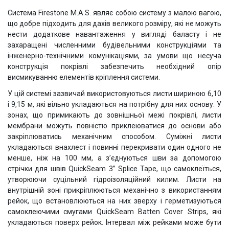
Система Firestone M.A.S. являє собою систему з малою вагою,
що добре підходить для дахів великого розміру, які не можуть
нести додаткове навантаження у вигляді баласту і не
захаращені численними будівельними конструкціями та
інженерно-технічними комунікаціями, за умови що несуча
конструкція покрівлі забезпечить необхідний опір
висмикуванню елементів кріплення системи.
У цій системі зазвичай використовуються листи шириною 6,10
і 9,15 м, які вільно укладаються на потрібну для них основу. У
зонах, що примикають до зовнішньої межі покрівлі, листи
мембрани можуть повністю приклеюватися до основи або
закріплюватись механічним способом. Суміжні листи
укладаються внахлест і повинні перекривати один одного не
менше, ніж на 100 мм, а з’єднуються шви за допомогою
стрічки для швів QuickSeam 3” Splice Tape, що самоклеїться,
утворюючи суцільний гідроізоляційний килим. Листи на
внутрішній зоні прикріплюються механічно з використанням
рейок, що встановлюються на них зверху і герметизуються
самоклеючими смугами QuickSeam Batten Cover Strips, які
укладаються поверх рейок. Інтервал між рейками може бути