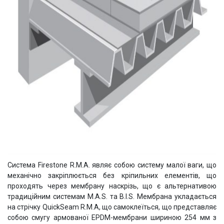
Система Firestone R.M.A. являє собою систему малої ваги, що
механічно закріплюється без кріпильних елементів, що
проходять через мембрану наскрізь, що є альтернативою
традиційним системам M.A.S. та B.I.S. Мембрана укладається
на стрічку QuickSeam R.M.A, що самоклеїться, що представляє
собою смугу армованої EPDM-мембрани шириною 254 мм з