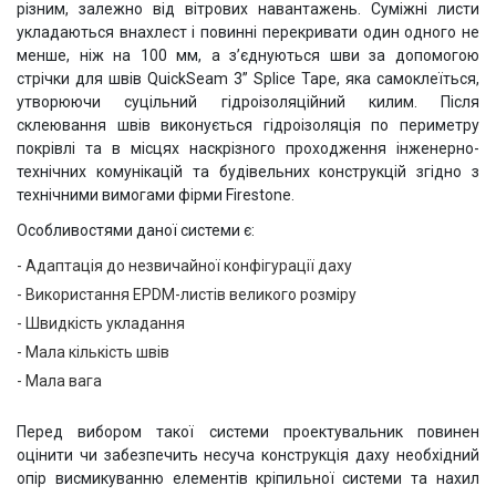
різним, залежно від вітрових навантажень. Суміжні листи
укладаються внахлест і повинні перекривати один одного не
менше, ніж на 100 мм, а з’єднуються шви за допомогою
стрічки для швів QuickSeam 3” Splice Tape, яка самоклеїться,
утворюючи суцільний гідроізоляційний килим. Після
склеювання швів виконується гідроізоляція по периметру
покрівлі та в місцях наскрізного проходження інженерно-
технічних комунікацій та будівельних конструкцій згідно з
технічними вимогами фірми Firestone.
Особливостями даної системи є:
Адаптація до незвичайної конфігурації даху
Використання EPDM-листів великого розміру
Швидкість укладання
Мала кількість швів
Мала вага
Перед вибором такої системи проектувальник повинен
оцінити чи забезпечить несуча конструкція даху необхідний
опір висмикуванню елементів кріпильної системи та нахил