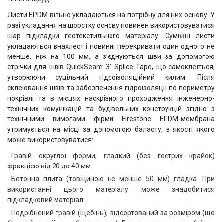
Листи EPDM вільно укладаються на потрібну для них основу. У
разі укладання на шорстку основу повинен використовуватися
шар підкладки геотекстильного матеріалу. Суміжні листи
укладаються внахлест і повинні перекривати один одного не
менше, ніж на 100 мм, а з’єднуються шви за допомогою
стрічки для швів QuickSeam 3” Splice Tape, що самоклеїться,
утворюючи суцільний гідроізоляційний килим. Після
склеювання швів та забезпечення гідроізоляції по периметру
покрівлі та в місцях наскрізного проходження інженерно-
технічних комунікацій та будівельних конструкцій згідно з
технічними вимогами фірми Firestone EPDM-мембрана
утримується на місці за допомогою баласту, в якості якого
може використовуватися:
Гравій округлої форми, гладкий (без гострих крайок)
фракцією від 20 до 40 мм.
Бетонна плита (товщиною не менше 50 мм) гладка. При
використанні цього матеріалу може знадобитися
підкладковий матеріал.
Подрібнений гравій (щебінь), відсортований за розміром (що