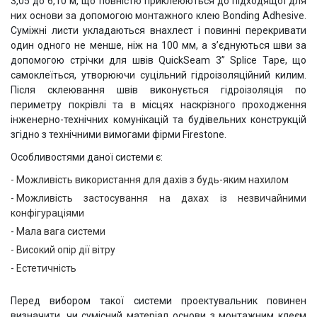
3,05 до 6,10 м, що повністю приклеюються до підходящої для
них основи за допомогою монтажного клею Bonding Adhesive.
Суміжні листи укладаються внахлест і повинні перекривати
один одного не менше, ніж на 100 мм, а з’єднуються шви за
допомогою стрічки для швів QuickSeam 3” Splice Tape, що
самоклеїться, утворюючи суцільний гідроізоляційний килим.
Після склеювання швів виконується гідроізоляція по
периметру покрівлі та в місцях наскрізного проходження
інженерно-технічних комунікацій та будівельних конструкцій
згідно з технічними вимогами фірми Firestone.
Особливостями даної системи є:
Можливість використання для дахів з будь-яким нахилом
Можливість застосування на дахах із незвичайними
конфігураціями
Мала вага системи
Високий опір дії вітру
Естетичність
Перед вибором такої системи проектувальник повинен
визначити, чи сумісний матеріал основи з монтажним клеєм