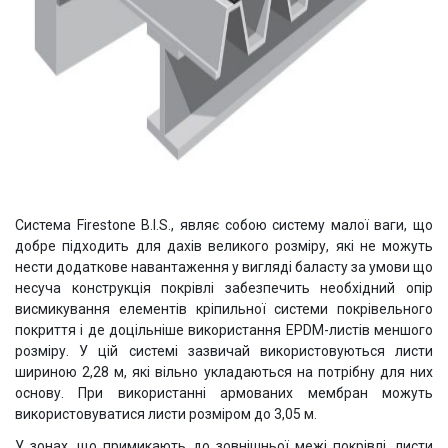
Система Firestone B.I.S., являє собою систему малої ваги, що
добре підходить для дахів великого розміру, які не можуть
нести додаткове навантаження у вигляді баласту за умови що
несуча конструкція покрівлі забезпечить необхідний опір
висмикування елементів кріпильної системи покрівельного
покриття і де доцільніше використання EPDM-листів меншого
розміру. У цій системі зазвичай використовуються листи
шириною 2,28 м, які вільно укладаються на потрібну для них
основу. При використанні армованих мембран можуть
використовуватися листи розміром до 3,05 м.
У зонах, що примикають до зовнішньої межі покрівлі, листи