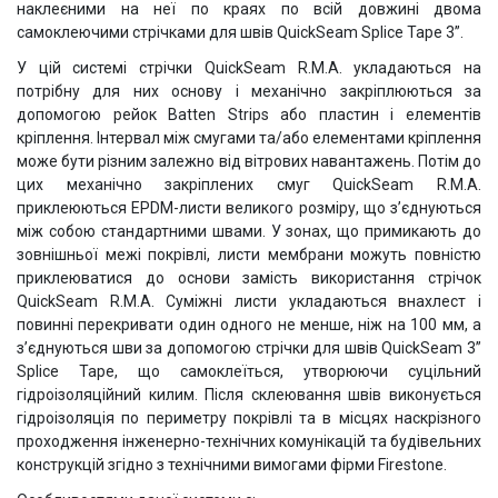
наклеєними на неї по краях по всій довжині двома
самоклеючими стрічками для швів QuickSeam Splice Tape 3”.
У цій системі стрічки QuickSeam R.M.A. укладаються на
потрібну для них основу і механічно закріплюються за
допомогою рейок Batten Strips або пластин і елементів
кріплення. Інтервал між смугами та/або елементами кріплення
може бути різним залежно від вітрових навантажень. Потім до
цих механічно закріплених смуг QuickSeam R.M.A.
приклеюються EPDM-листи великого розміру, що з’єднуються
між собою стандартними швами. У зонах, що примикають до
зовнішньої межі покрівлі, листи мембрани можуть повністю
приклеюватися до основи замість використання стрічок
QuickSeam R.M.A. Суміжні листи укладаються внахлест і
повинні перекривати один одного не менше, ніж на 100 мм, а
з’єднуються шви за допомогою стрічки для швів QuickSeam 3”
Splice Tape, що самоклеїться, утворюючи суцільний
гідроізоляційний килим. Після склеювання швів виконується
гідроізоляція по периметру покрівлі та в місцях наскрізного
проходження інженерно-технічних комунікацій та будівельних
конструкцій згідно з технічними вимогами фірми Firestone.