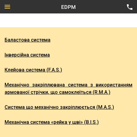
Баластова система
Приватний сектор
Інверсійна система
Цивільне будівництво
Всі напрямки
Клейова система (F.A.S.)
Промислове будівництво
Технічна карта Firestone
Механічно закріплювана система з використанням
Підземні об’єкти
армованої стрічки, що самоклеїться (R.M.A.)
Система що механічно закріплюється (M.A.S.)
Механічна система «рейка у шві» (B.I.S.)