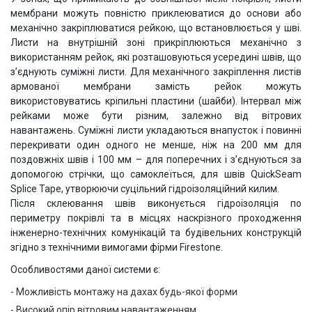
мембрани можуть повністю приклеюватися до основи або
механічно закріплюватися рейкою, що встановлюється у шві.
Листи на внутрішній зоні прикріплюються механічно з
використанням рейок, які розташовуються усередині швів, що
з’єднують суміжні листи. Для механічного закріплення листів
армованої мембрани замість рейок можуть
використовуватись кріпильні пластини (шайби). Інтервал між
рейками може бути різним, залежно від вітрових
навантажень. Суміжні листи укладаються внапусток і повинні
перекривати один одного не менше, ніж на 200 мм для
поздовжніх швів і 100 мм – для поперечних і з’єднуються за
допомогою стрічки, що самоклеїться, для швів QuickSeam
Splice Tape, утворюючи суцільний гідроізоляційний килим.
Після склеювання швів виконується гідроізоляція по
периметру покрівлі та в місцях наскрізного проходження
інженерно-технічних комунікацій та будівельних конструкцій
згідно з технічними вимогами фірми Firestone.
Особливостями даної системи є:
Можливість монтажу на дахах будь-якої форми
Високий опір вітровим навантаженням