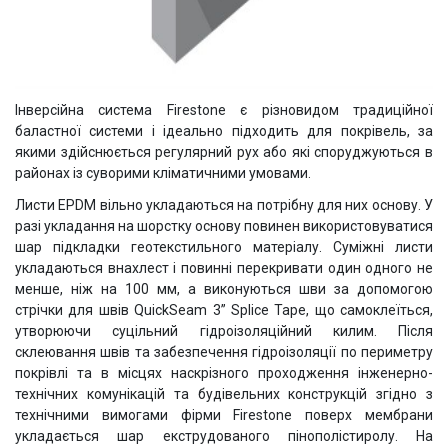
Інверсійна система Firestone є різновидом традиційної
баластної системи і ідеально підходить для покрівель, за
якими здійснюється регулярний рух або які споруджуються в
районах із суворими кліматичними умовами.
Листи EPDM вільно укладаються на потрібну для них основу. У
разі укладання на шорстку основу повинен використовуватися
шар підкладки геотекстильного матеріалу. Суміжні листи
укладаються внахлест і повинні перекривати один одного не
менше, ніж на 100 мм, а виконуються шви за допомогою
стрічки для швів QuickSeam 3” Splice Tape, що самоклеїться,
утворюючи суцільний гідроізоляційний килим. Після
склеювання швів та забезпечення гідроізоляції по периметру
покрівлі та в місцях наскрізного проходження інженерно-
технічних комунікацій та будівельних конструкцій згідно з
технічними вимогами фірми Firestone поверх мембрани
укладається шар екструдованого пінополістиролу. На