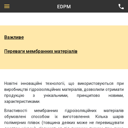
Важливе
Приватний сектор
Переваги мембранних матеріалів
Цивільне будівництво
Всі напрямки
Промислове будівництво
Технічна карта Firestone
Підземні об’єкти
Новітні інноваційні технології, що використовуються при
виробництві гідроізоляційних матеріалів, дозволили отримати
продукцію з унікальними, принципово новими,
характеристиками.
Властивості мембранних гідроізоляційних матеріалів
обумовлені способом їх виготовлення. Кілька шарів
полімерних плівок (товщина деяких може не перевищувати