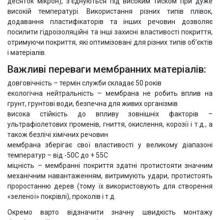
десяток мікрон), з’єднуються під високим тиском при дуже
високій температурі. Використання різних типів плівок,
додавання пластифікаторів та інших речовин дозволяє
посилити гідроізоляційні та інші захисні властивості покриття,
отримуючи покриття, які оптимізовані для різних типів об’єктів
і матеріалів.
Важливі переваги мембранних матеріалів:
довговічність – термін служби складає 50 років
екологічна нейтральність – мембрана не робить вплив на
грунт, грунтові води, безпечна для живих організмів
висока стійкість до впливу зовнішніх факторів –
ультрафіолетових променів, гниття, окислення, корозії і т.д., а
також безлічі хімічних речовин
мембрана зберігає свої властивості у великому діапазоні
температур – від -50С до + 55С
міцність – мембранні покриття здатні протистояти значним
механічним навантаженням, витримують удари, протистоять
проростанню дерев (тому їх використовують для створення
«зеленої» покрівлі), проколів і т.д.
Окремо варто відзначити значну швидкість монтажу