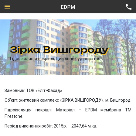
Зірка Вишгороду
Приватний сектор
Гідроізоляція покрівлі, Цивільне будівництво
Цивільне будівництво
Всі напрямки
Промислове будівництво
Технічна карта Firestone
Підземні об’єкти
Замовник: ТОВ «Еліт-Фасад»
Об’єкт: житловий комплекс «ЗІРКА ВИШГОРОДУ», м. Вишгород.
Гідроізоляція покрівлі. Матеріал – EPDM мембрана ТМ
Firestone.
Період виконання робіт: 2015р. – 2047,64 м.кв.